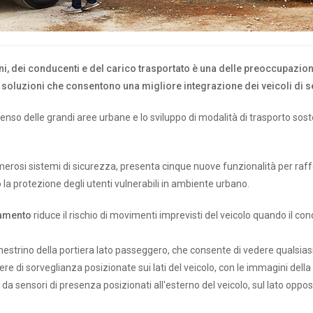
ni, dei conducenti e del carico trasportato è una delle preoccupazioni
soluzioni che consentono una migliore integrazione dei veicoli di ser
intenso delle grandi aree urbane e lo sviluppo di modalità di trasporto 
umerosi sistemi di sicurezza, presenta cinque nuove funzionalità per raff
 la protezione degli utenti vulnerabili in ambiente urbano.
namento
riduce il rischio di movimenti imprevisti del veicolo quando il c
nestrino della portiera lato passeggero, che consente di vedere qualsias
ere di sorveglianza posizionate sui lati del veicolo, con le immagini del
o da sensori di presenza posizionati all'esterno del veicolo, sul lato opp