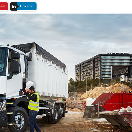
rest
LinkedIn